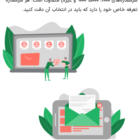
سرشماره‌های 1000، 5000، 9000 و غیره) متفاوت است. هر سرشماره
تعرفه خاص خود را دارد که باید در انتخاب آن دقت کنید.