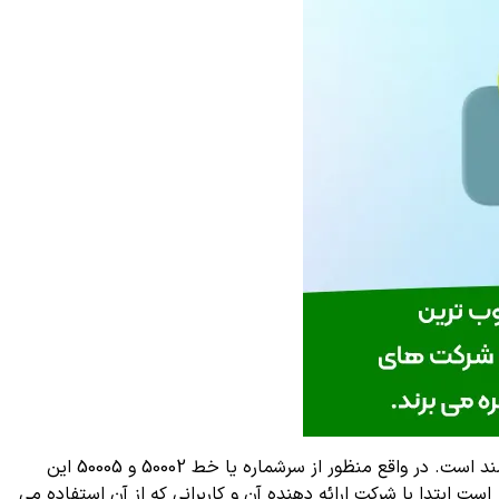
در این مطلب می خواهیم به طور مشخص در مورد اپراتور 50002 و 50005 صحبت کنیم که ارائه دهنده آن شرکت راهکارهای سرزمین هوشمند است. در واقع منظور از سرشماره یا خط 50002 و 50005 این
ابتدا با شرکت ارائه دهنده آن و کاربرانی که از آن استفاده می