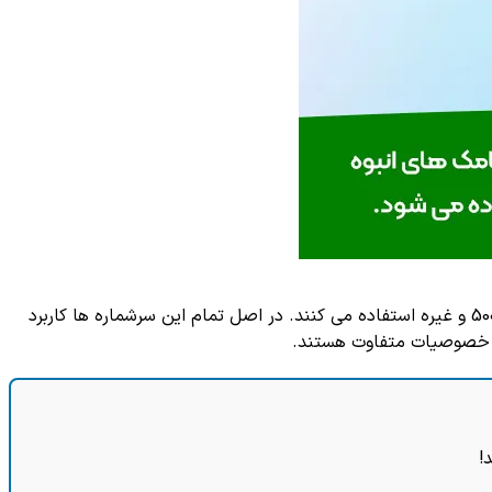
اکثر کسب و کارها و سازمان ها برای ارسال پیامک های تبلیغاتی یا اطلاع رسانی خود از سر شماره هایی مانند 1000، 2000، 3000، 50001، 50002 و غیره استفاده می کنند. در اصل تمام این سرشماره ها کاربرد
ا و خصوصیات متفاوت هستند.
!