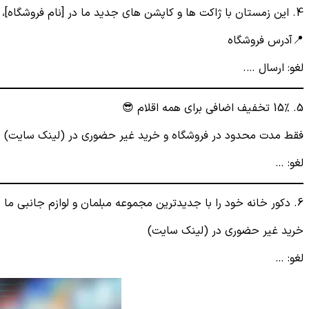
4. این زمستان با ژاکت ها و کاپشن های جدید ما در [نام فروشگاه]، گرم بمانید.❄
📍آدرس فروشگاه
لغو: ارسال ….
5. 15% تخفیف اضافی برای همه اقلام 😎
فقط مدت محدود در فروشگاه و خرید غیر حضوری در (لینک سایت)
لغو: …
6. دکور خانه خود را با جدیدترین مجموعه مبلمان و لوازم جانبی ما در [نام فروشگاه] ارتقا دهید.
خرید غیر حضوری در (لینک سایت)
لغو: …