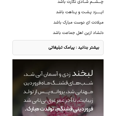
چـــشـــم شــادی نگارت باشد
ایــــــزد پـشـت و پـناهت باشد
میلادت ای دوست مبارک باشد
دلـشاد ازین اهل جماعت باشد
بیشتر بدانید :
پیامک تبلیغاتی