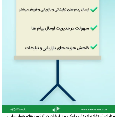
مزایای استفاده از پنل پیامکی و تبلیغات در آژانس های هواپیمایی