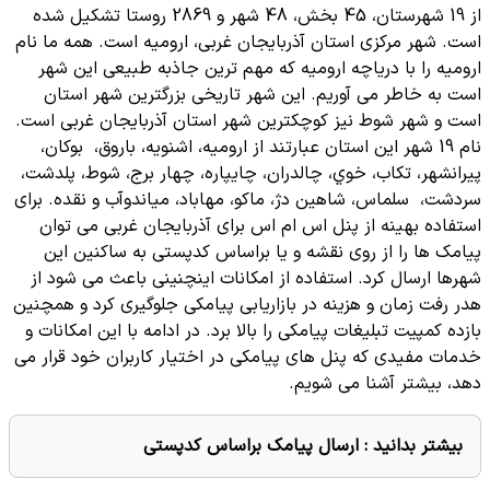
از 19 شهرستان، 45 بخش، 48 شهر و 2869 روستا تشکیل شده
است. شهر مرکزی استان آذربایجان غربی، ارومیه است. همه ما نام
ارومیه را با دریاچه ارومیه که مهم ترین جاذبه طبیعی این شهر
است به خاطر می آوریم. این شهر تاریخی بزرگترین شهر استان
است و شهر شوط نیز کوچکترین شهر استان آذربایجان غربی است.
نام 19 شهر این استان عبارتند از اروميه، اشنويه، باروق، بوکان،
پيرانشهر، تکاب، خوي، چالدران، چایپاره، چهار برج، شوط، پلدشت،
سردشت، سلماس، شاهين دژ، ماکو، مهاباد، مياندوآب و نقده. برای
استفاده بهینه از پنل اس ام اس برای آذربایجان غربی می توان
پیامک ها را از روی نقشه و یا براساس کدپستی به ساکنین این
شهرها ارسال کرد. استفاده از امکانات اینچنینی باعث می شود از
هدر رفت زمان و هزینه در بازاریابی پیامکی جلوگیری کرد و همچنین
بازده کمپیت تبلیغات پیامکی را بالا برد. در ادامه با این امکانات و
خدمات مفیدی که پنل های پیامکی در اختیار کاربران خود قرار می
دهد، بیشتر آشنا می شویم.
بیشتر بدانید :
ارسال پیامک براساس کدپستی