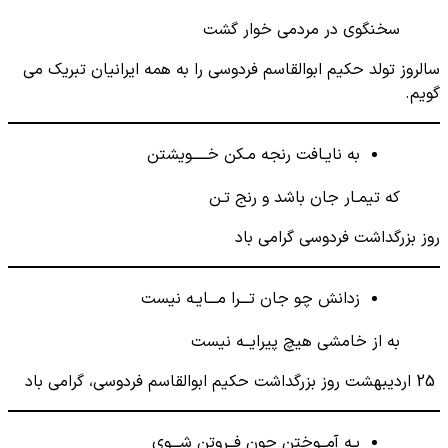
سخنگوی در مردمی خوار گشت
سالروز تولد حکیم ابوالقاسم فردوسی را به همه ایرانیان تبریک می
گویم.
به نایـافت رنجه مـکن خـــــویشتن
که تیمـار جان باشد و رنج تـن
روز بزرگداشت فردوسی گرامی باد
زدانش چو جان تـــرا مـــایـه نیست
به از خامشی هیچ پیرایــه نیست
​ ​25 اردیبهشت روز بزرگداشت حکیم ابوالقاسم فردوسی، گرامی باد
بـه آمــوختن چون فــروتن شـــوی