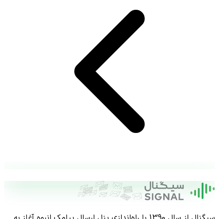
سیگنال از سال 1390 با راه‌اندازی پنل ارسال پیامک انبوه آغاز به