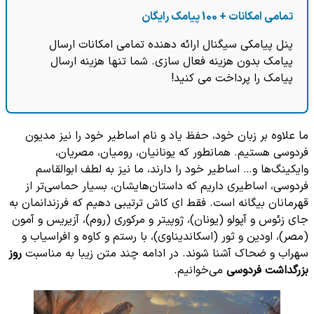
تمامی امکانات + 100 پیامک رایگان
پنل پیامکی سیگنال ارائه دهنده تمامی امکانات ارسال
پیامک بدون هزینه فعال سازی. شما تنها هزینه ارسال
پیامک را پرداخت می کنید!
ما علاوه بر زبان خود، حفظ یاد و نام اساطیر خود را نیز مدیون
فردوسی هستیم. همانطور که یونانیان، رومیان، مصریان،
وایکینگ‌ها و… اساطیر خود را دارند، ما نیز به لطف ابوالقاسم
فردوسی، اساطیری داریم که داستان‌هایشان، بسیار حماسی‌تر از
قهرمانان بیگانه است. فقط ای کاش ترتیبی دهیم که فرزندانمان به
جای زئوس و آپولو (یونان)، ژوپیتر و مرکوری (روم)، آزیریس و آمون
(مصر)، اودین و ثور (اسکاندیناوی)، با رستم و کاوه و افراسیاب و
سهراب و ضحاک آشنا شوند. در ادامه چند متن زیبا به مناسبت
روز
بزرگداشت فردوسی
می‌خوانیم.