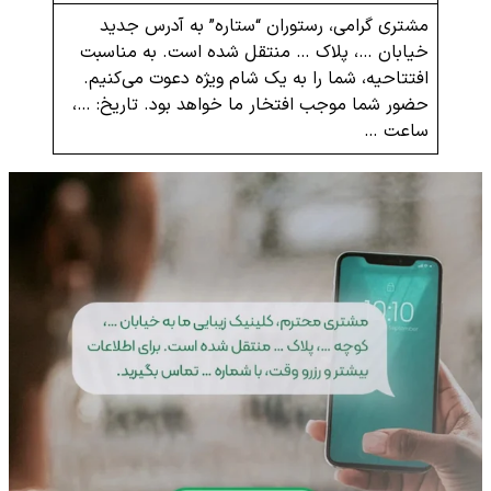
مشتری گرامی، رستوران “ستاره” به آدرس جدید
خیابان …، پلاک … منتقل شده است. به مناسبت
افتتاحیه، شما را به یک شام ویژه دعوت می‌کنیم.
حضور شما موجب افتخار ما خواهد بود. تاریخ: …،
ساعت …