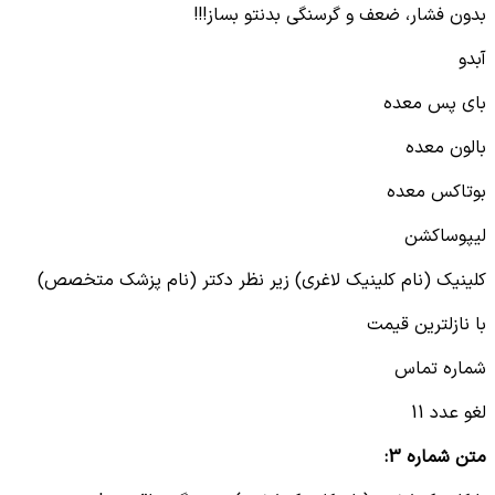
بدون فشار، ضعف و گرسنگی بدنتو بساز!!!
آبدو
بای پس معده
بالون معده
بوتاکس معده
لیپوساکشن
کلینیک (نام کلینیک لاغری) زیر نظر دکتر (نام پزشک متخصص)
با نازلترین قیمت
شماره تماس
لغو عدد 11
متن شماره 3: